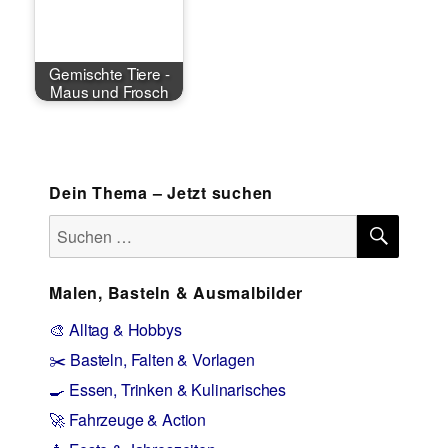
Gemischte Tiere -
Maus und Frosch
Dein Thema – Jetzt suchen
SUCH
Suchen
nach:
Malen, Basteln & Ausmalbilder
🎨 Alltag & Hobbys
✂️ Basteln, Falten & Vorlagen
🍳 Essen, Trinken & Kulinarisches
🚀 Fahrzeuge & Action