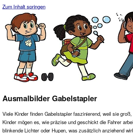
Zum Inhalt springen
Malvorlagen für Kinder
Ausmalbilder einfach und kostenlos als pdf herunterladen
Ausmalbilder Gabelstapler
Viele Kinder finden Gabelstapler faszinierend, weil sie gro
Kinder mögen es, wie präzise und geschickt die Fahrer arbeit
blinkende Lichter oder Hupen, was zusätzlich anziehend wir