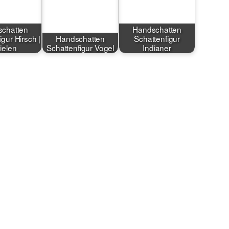
chatten
Handschatten
igur Hirsch |
Handschatten
Schattenfigur
ielen
Schattenfigur Vogel
Indianer