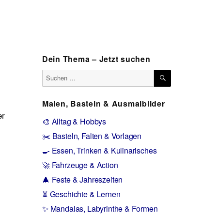
Dein Thema – Jetzt suchen
SUCHEN
Suchen
nach:
Malen, Basteln & Ausmalbilder
er
🎨 Alltag & Hobbys
✂️ Basteln, Falten & Vorlagen
🍳 Essen, Trinken & Kulinarisches
🚀 Fahrzeuge & Action
🎄 Feste & Jahreszeiten
⏳ Geschichte & Lernen
✨ Mandalas, Labyrinthe & Formen