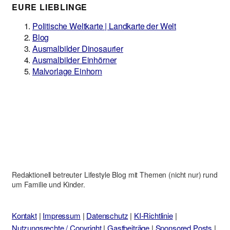
EURE LIEBLINGE
Politische Weltkarte | Landkarte der Welt
Blog
Ausmalbilder Dinosaurier
Ausmalbilder Einhörner
Malvorlage Einhorn
Redaktionell betreuter Lifestyle Blog mit Themen (nicht nur) rund
um Familie und Kinder.
Kontakt
|
Impressum
|
Datenschutz
|
KI-Richtlinie
|
Nutzungsrechte / Copyright
|
Gastbeiträge
|
Sponsored Posts
|