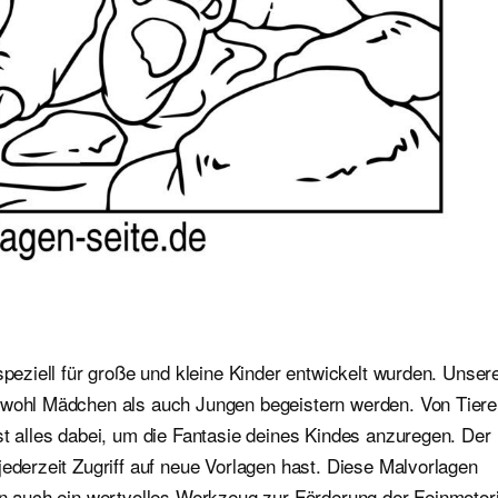
speziell für große und kleine Kinder entwickelt wurden. Unser
sowohl Mädchen als auch Jungen begeistern werden. Von Tier
st alles dabei, um die Fantasie deines Kindes anzuregen. Der
jederzeit Zugriff auf neue Vorlagen hast. Diese Malvorlagen
ern auch ein wertvolles Werkzeug zur Förderung der Feinmotor