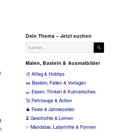
Dein Thema – Jetzt suchen
SUCHEN
Suchen
nach:
Malen, Basteln & Ausmalbilder
n
🎨 Alltag & Hobbys
✂️ Basteln, Falten & Vorlagen
🍳 Essen, Trinken & Kulinarisches
🚀 Fahrzeuge & Action
🎄 Feste & Jahreszeiten
⏳ Geschichte & Lernen
t
✨ Mandalas, Labyrinthe & Formen
m