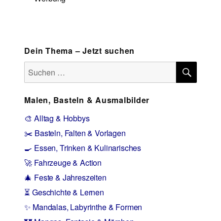
Dein Thema – Jetzt suchen
SUCH
Suchen
nach:
Malen, Basteln & Ausmalbilder
🎨 Alltag & Hobbys
✂️ Basteln, Falten & Vorlagen
🍳 Essen, Trinken & Kulinarisches
🚀 Fahrzeuge & Action
🎄 Feste & Jahreszeiten
⏳ Geschichte & Lernen
✨ Mandalas, Labyrinthe & Formen