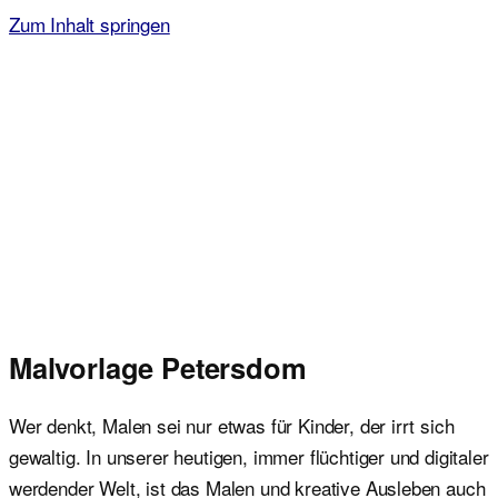
Zum Inhalt springen
Malvorlagen für Kinder
Ausmalbilder einfach und kostenlos als pdf herunterladen
Malvorlage Petersdom
Wer denkt, Malen sei nur etwas für Kinder, der irrt sich
gewaltig. In unserer heutigen, immer flüchtiger und digitaler
werdender Welt, ist das Malen und kreative Ausleben auch