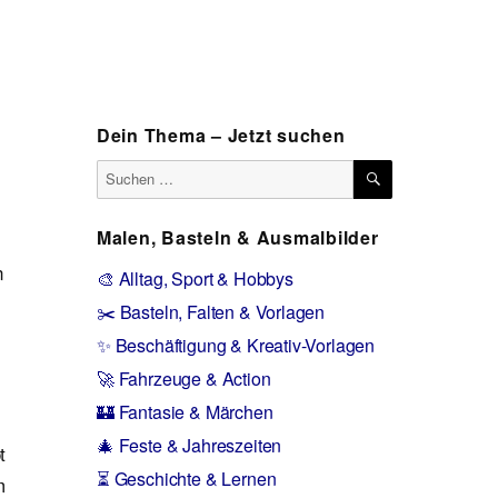
Dein Thema – Jetzt suchen
SUCHEN
Suchen
nach:
Malen, Basteln & Ausmalbilder
n
🎨 Alltag, Sport & Hobbys
✂️ Basteln, Falten & Vorlagen
✨ Beschäftigung & Kreativ-Vorlagen
🚀 Fahrzeuge & Action
🏰 Fantasie & Märchen
🎄 Feste & Jahreszeiten
t
⏳ Geschichte & Lernen
m