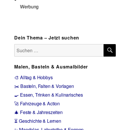
Werbung
Dein Thema – Jetzt suchen
SUCH
Suchen
nach:
Malen, Basteln & Ausmalbilder
🎨 Alltag & Hobbys
✂️ Basteln, Falten & Vorlagen
🍳 Essen, Trinken & Kulinarisches
🚀 Fahrzeuge & Action
🎄 Feste & Jahreszeiten
⏳ Geschichte & Lernen
✨ Mandalas, Labyrinthe & Formen