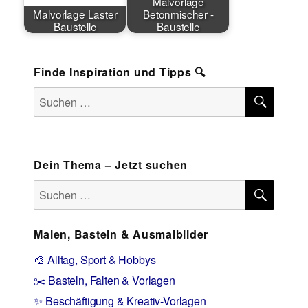
Malvorlage
Malvorlage Laster
Betonmischer -
Baustelle
Baustelle
Finde Inspiration und Tipps 🔍
SUCH
Suchen
nach:
Dein Thema – Jetzt suchen
SUCH
Suchen
nach:
Malen, Basteln & Ausmalbilder
🎨 Alltag, Sport & Hobbys
✂️ Basteln, Falten & Vorlagen
✨ Beschäftigung & Kreativ-Vorlagen