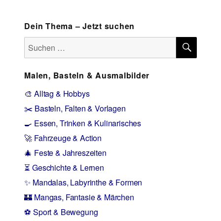
Dein Thema – Jetzt suchen
SUCH
Suchen
nach:
Malen, Basteln & Ausmalbilder
🎨 Alltag & Hobbys
✂️ Basteln, Falten & Vorlagen
🍳 Essen, Trinken & Kulinarisches
🚀 Fahrzeuge & Action
🎄 Feste & Jahreszeiten
⏳ Geschichte & Lernen
✨ Mandalas, Labyrinthe & Formen
🏰 Mangas, Fantasie & Märchen
⚽ Sport & Bewegung