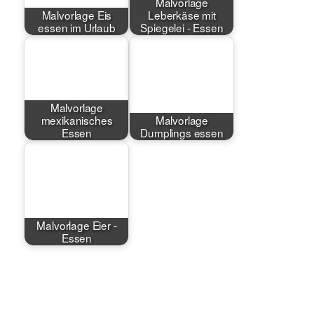
Malvorlage
Malvorlage Eis
Leberkäse mit
essen im Urlaub
Spiegelei - Essen
Malvorlage
mexikanisches
Malvorlage
Essen
Dumplings essen
Malvorlage Eier -
Essen