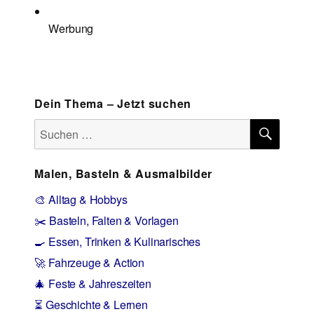
Werbung
Dein Thema – Jetzt suchen
SUCH
Suchen
nach:
Malen, Basteln & Ausmalbilder
🎨 Alltag & Hobbys
✂️ Basteln, Falten & Vorlagen
🍳 Essen, Trinken & Kulinarisches
🚀 Fahrzeuge & Action
🎄 Feste & Jahreszeiten
⏳ Geschichte & Lernen