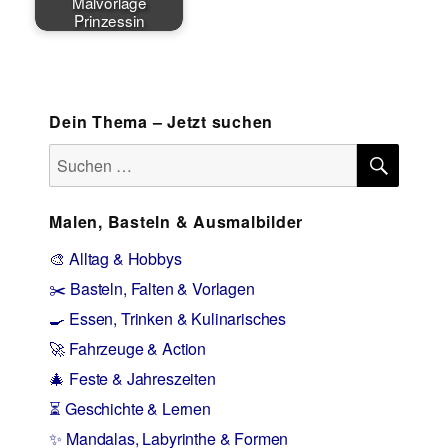
Malvorlage
Prinzessin
Dein Thema – Jetzt suchen
SUCH
Suchen
nach:
Malen, Basteln & Ausmalbilder
🎨 Alltag & Hobbys
✂️ Basteln, Falten & Vorlagen
🍳 Essen, Trinken & Kulinarisches
🚀 Fahrzeuge & Action
🎄 Feste & Jahreszeiten
⏳ Geschichte & Lernen
✨ Mandalas, Labyrinthe & Formen