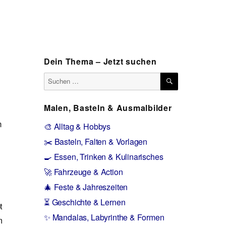
Dein Thema – Jetzt suchen
SUCHEN
Suchen
nach:
Malen, Basteln & Ausmalbilder
n
🎨 Alltag & Hobbys
✂️ Basteln, Falten & Vorlagen
🍳 Essen, Trinken & Kulinarisches
🚀 Fahrzeuge & Action
🎄 Feste & Jahreszeiten
⏳ Geschichte & Lernen
t
✨ Mandalas, Labyrinthe & Formen
m