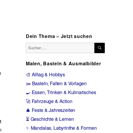
Dein Thema – Jetzt suchen
SUCHEN
Suchen
nach:
Malen, Basteln & Ausmalbilder
n
🎨 Alltag & Hobbys
✂️ Basteln, Falten & Vorlagen
🍳 Essen, Trinken & Kulinarisches
🚀 Fahrzeuge & Action
🎄 Feste & Jahreszeiten
⏳ Geschichte & Lernen
t
✨ Mandalas, Labyrinthe & Formen
m