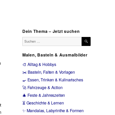
Dein Thema – Jetzt suchen
SUCHEN
Suchen
nach:
Malen, Basteln & Ausmalbilder
n
🎨 Alltag & Hobbys
✂️ Basteln, Falten & Vorlagen
🍳 Essen, Trinken & Kulinarisches
🚀 Fahrzeuge & Action
🎄 Feste & Jahreszeiten
⏳ Geschichte & Lernen
t
✨ Mandalas, Labyrinthe & Formen
m