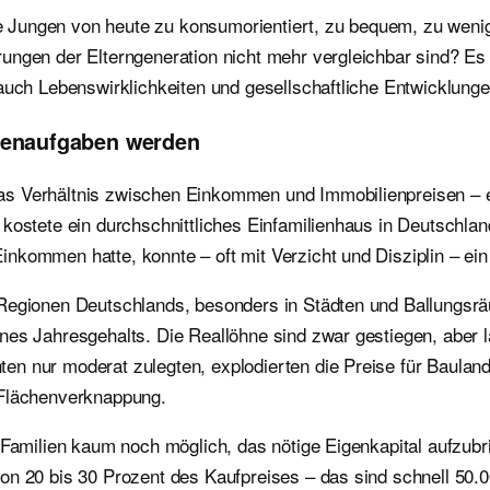
ie Jungen von heute zu konsumorientiert, zu bequem, zu wenig 
ngen der Elterngeneration nicht mehr vergleichbar sind? Es i
auch Lebenswirklichkeiten und gesellschaftliche Entwicklunge
henaufgaben werden
s Verhältnis zwischen Einkommen und Immobilienpreisen – ei
kostete ein durchschnittliches Einfamilienhaus in Deutschlan
nkommen hatte, konnte – oft mit Verzicht und Disziplin – ein
 Regionen Deutschlands, besonders in Städten und Ballungsrä
nes Jahresgehalts. Die Reallöhne sind zwar gestiegen, aber 
n nur moderat zulegten, explodierten die Preise für Bauland
 Flächenverknappung.
e Familien kaum noch möglich, das nötige Eigenkapital aufzu
on 20 bis 30 Prozent des Kaufpreises – das sind schnell 50.0