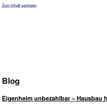
Zum Inhalt springen
Malvorlagen für Kinder
Ausmalbilder einfach und kostenlos als pdf herunterladen
Blog
Eigenheim unbezahlbar – Hausbau he