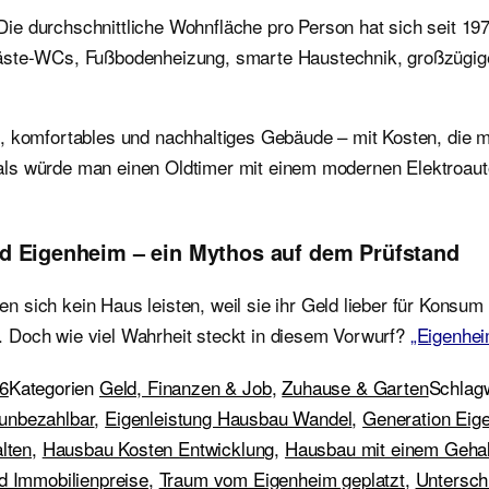
e durchschnittliche Wohnfläche pro Person hat sich seit 197
Gäste-WCs, Fußbodenheizung, smarte Haustechnik, großzügige
, komfortables und nachhaltiges Gebäude – mit Kosten, die m
t, als würde man einen Oldtimer mit einem modernen Elektroau
d Eigenheim – ein Mythos auf dem Prüfstand
 sich kein Haus leisten, weil sie ihr Geld lieber für Konsum
 Doch wie viel Wahrheit steckt in diesem Vorwurf?
„Eigenhei
26
Kategorien
Geld, Finanzen & Job
,
Zuhause & Garten
Schlag
unbezahlbar
,
Eigenleistung Hausbau Wandel
,
Generation Eig
lten
,
Hausbau Kosten Entwicklung
,
Hausbau mit einem Gehal
d Immobilienpreise
,
Traum vom Eigenheim geplatzt
,
Untersch