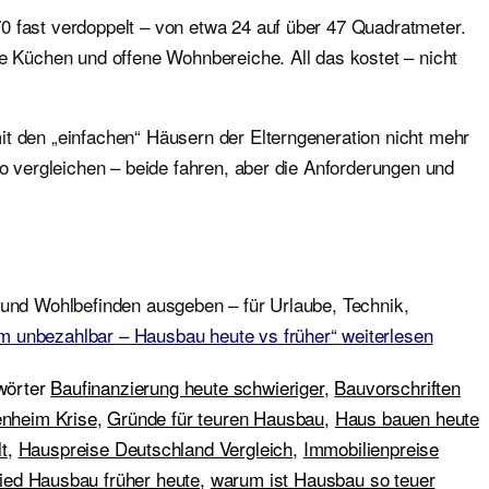
0 fast verdoppelt – von etwa 24 auf über 47 Quadratmeter.
 Küchen und offene Wohnbereiche. All das kostet – nicht
it den „einfachen“ Häusern der Elterngeneration nicht mehr
to vergleichen – beide fahren, aber die Anforderungen und
 und Wohlbefinden ausgeben – für Urlaube, Technik,
m unbezahlbar – Hausbau heute vs früher“
weiterlesen
wörter
Baufinanzierung heute schwieriger
,
Bauvorschriften
enheim Krise
,
Gründe für teuren Hausbau
,
Haus bauen heute
t
,
Hauspreise Deutschland Vergleich
,
Immobilienpreise
ied Hausbau früher heute
,
warum ist Hausbau so teuer