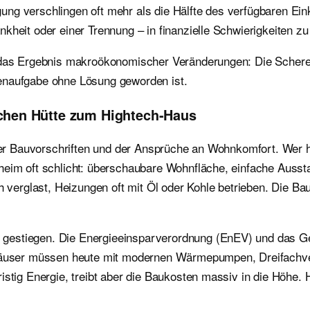
ng verschlingen oft mehr als die Hälfte des verfügbaren Ein
kheit oder einer Trennung – in finanzielle Schwierigkeiten zu
n das Ergebnis makroökonomischer Veränderungen: Die Schere
henaufgabe ohne Lösung geworden ist.
achen Hütte zum Hightech-Haus
g der Bauvorschriften und der Ansprüche an Wohnkomfort. Wer 
heim oft schlicht: überschaubare Wohnfläche, einfache Aussta
rglast, Heizungen oft mit Öl oder Kohle betrieben. Die Bauv
 gestiegen. Die Energieeinsparverordnung (EnEV) und das G
äuser müssen heute mit modernen Wärmepumpen, Dreifachve
istig Energie, treibt aber die Baukosten massiv in die Höhe.