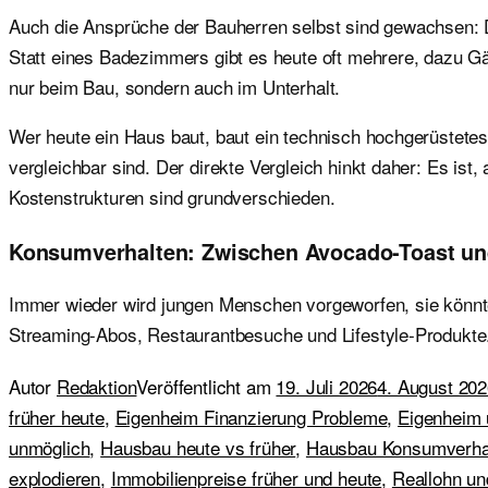
Auch die Ansprüche der Bauherren selbst sind gewachsen: Di
Statt eines Badezimmers gibt es heute oft mehrere, dazu 
nur beim Bau, sondern auch im Unterhalt.
Wer heute ein Haus baut, baut ein technisch hochgerüstetes
vergleichbar sind. Der direkte Vergleich hinkt daher: Es is
Kostenstrukturen sind grundverschieden.
Konsumverhalten: Zwischen Avocado-Toast un
Immer wieder wird jungen Menschen vorgeworfen, sie könnten
Streaming-Abos, Restaurantbesuche und Lifestyle-Produkte.
Autor
Redaktion
Veröffentlicht am
19. Juli 2026
4. August 20
früher heute
,
Eigenheim Finanzierung Probleme
,
Eigenheim 
unmöglich
,
Hausbau heute vs früher
,
Hausbau Konsumverha
explodieren
,
Immobilienpreise früher und heute
,
Reallohn un