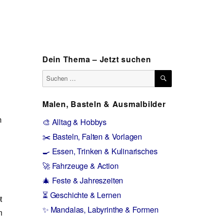
Dein Thema – Jetzt suchen
SUCHEN
Suchen
nach:
Malen, Basteln & Ausmalbilder
n
🎨 Alltag & Hobbys
✂️ Basteln, Falten & Vorlagen
🍳 Essen, Trinken & Kulinarisches
🚀 Fahrzeuge & Action
🎄 Feste & Jahreszeiten
⏳ Geschichte & Lernen
t
✨ Mandalas, Labyrinthe & Formen
m