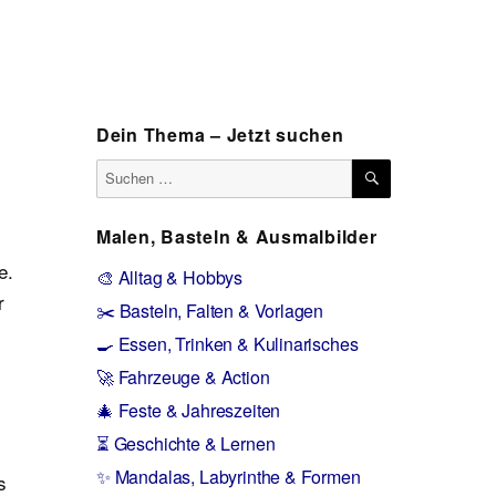
Dein Thema – Jetzt suchen
SUCHEN
Suchen
nach:
Malen, Basteln & Ausmalbilder
e.
🎨 Alltag & Hobbys
r
✂️ Basteln, Falten & Vorlagen
🍳 Essen, Trinken & Kulinarisches
🚀 Fahrzeuge & Action
🎄 Feste & Jahreszeiten
⏳ Geschichte & Lernen
✨ Mandalas, Labyrinthe & Formen
s