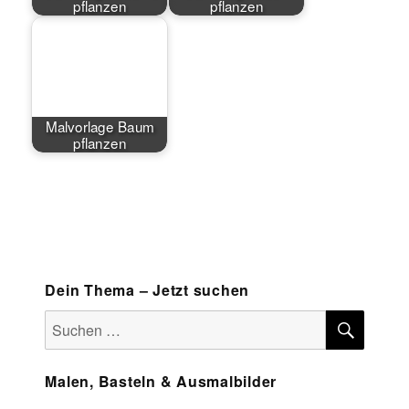
pflanzen
pflanzen
Malvorlage Baum
pflanzen
Dein Thema – Jetzt suchen
SUCH
Suchen
nach:
Malen, Basteln & Ausmalbilder