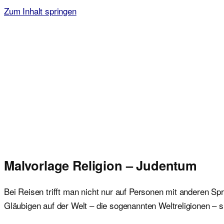
Zum Inhalt springen
Malvorlagen für Kinder
Ausmalbilder einfach und kostenlos als pdf herunterladen
Malvorlage Religion – Judentum
Bei Reisen trifft man nicht nur auf Personen mit anderen S
Gläubigen auf der Welt – die sogenannten Weltreligionen –