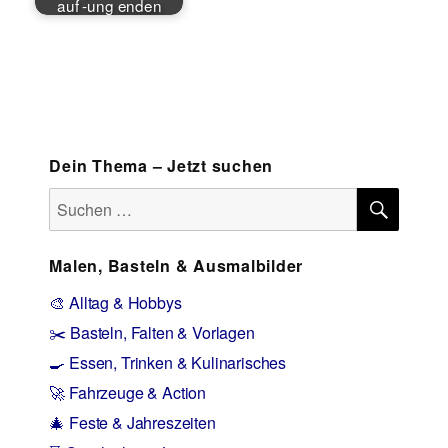
auf -ung enden
Dein Thema – Jetzt suchen
SUCH
Suchen
nach:
Malen, Basteln & Ausmalbilder
🎨 Alltag & Hobbys
✂️ Basteln, Falten & Vorlagen
🍳 Essen, Trinken & Kulinarisches
🚀 Fahrzeuge & Action
🎄 Feste & Jahreszeiten