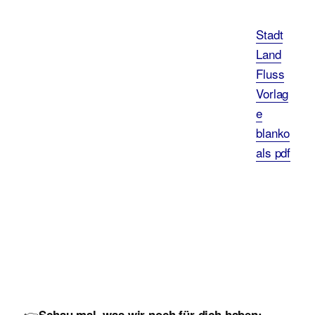
Stadt
Land
Fluss
Vorlag
e
blanko
als pdf
👉