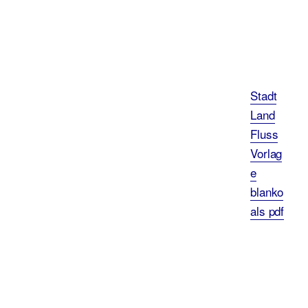
Stadt
Land
Fluss
Vorlag
e
blanko
als pdf