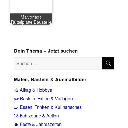
Malvorlage
Rüttelplatte Baustelle
Dein Thema – Jetzt suchen
SUCH
Suchen
nach:
Malen, Basteln & Ausmalbilder
🎨 Alltag & Hobbys
✂️ Basteln, Falten & Vorlagen
🍳 Essen, Trinken & Kulinarisches
🚀 Fahrzeuge & Action
🎄 Feste & Jahreszeiten