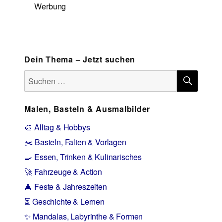
Werbung
Dein Thema – Jetzt suchen
SUCH
Suchen
nach:
Malen, Basteln & Ausmalbilder
🎨 Alltag & Hobbys
✂️ Basteln, Falten & Vorlagen
🍳 Essen, Trinken & Kulinarisches
🚀 Fahrzeuge & Action
🎄 Feste & Jahreszeiten
⏳ Geschichte & Lernen
✨ Mandalas, Labyrinthe & Formen