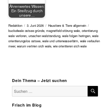
Ährenwertes Wissen:
Ein Streifzug durch
unsere…
Autor
Redaktion
Veröffentlicht
3. Juni 2026
Kategorien
Haustiere & Tiere allgemein
Schlagwörter
buckelwale ostsee gründe
am
,
magnetfeld störung wale
,
orientierung
wale verloren
,
ursachen walstrandung
,
wale folgen heringen
,
wale
orientierungslos ostsee
,
wale und unterwasserlärm
,
wale verlaufen
meer
,
warum verirren sich wale
,
wie orientieren sich wale
Dein Thema – Jetzt suchen
SUCH
Suchen
nach:
Frisch im Blog