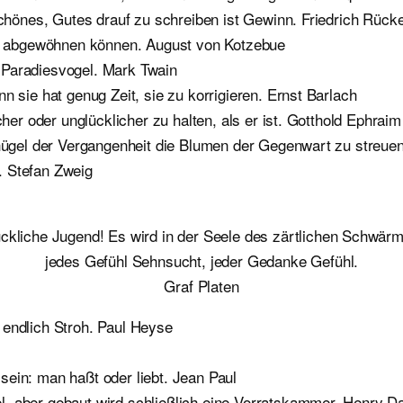
Schönes, Gutes drauf zu schreiben ist Gewinn. Friedrich Rücke
cht abgewöhnen können. August von Kotzebue
er Paradiesvogel. Mark Twain
n sie hat genug Zeit, sie zu korrigieren. Ernst Barlach
cher oder unglücklicher zu halten, als er ist. Gotthold Ephrai
abhügel der Vergangenheit die Blumen der Gegenwart zu stre
. Stefan Zweig
ckliche Jugend! Es wird in der Seele des zärtlichen Schwär
jedes Gefühl Sehnsucht, jeder Gedanke Gefühl.
Graf Platen
 endlich Stroh. Paul Heyse
ein: man haßt oder liebt. Jean Paul
, aber gebaut wird schließlich eine Vorratskammer. Henry D