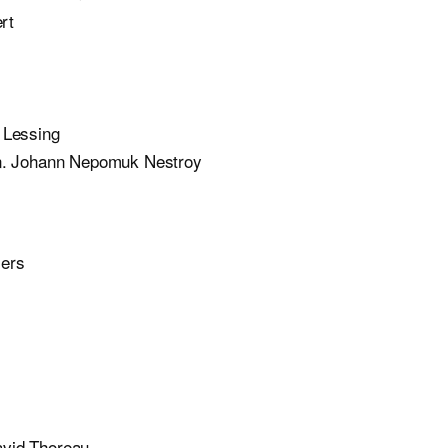
rt
m Lessing
uen. Johann Nepomuk Nestroy
mers
avid Thoreau