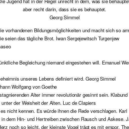
Die Jugend hat in der Regel unrecht in dem, was sie behauptet
aber recht darin, dass sie es behauptet.
Georg Simmel
die vorhandenen Bildungsmöglichkeiten und macht sich so ar
ie seien das tägliche Brot. Iwan Sergejewitsch Turgenjew
maseo
pünktliche Begleichung niemand eingestehen will. Emanuel We
Geheimnis unseres Lebens definiert wird. Georg Simmel
 Johann Wolfgang von Goethe
tagnierenden Alter immer revolutionär gesinnt sein. Klabund
 unter der Weisheit der Alten. Luc de Clapiers
 es nicht kennen. Es würde ihnen die Rede verschlagen. Karl
ch in dem Hin- und Hertreiben zwischen Rausch und Askese. 
Herz noch so leicht, der kleinste Vogel trägt es mit empor. T