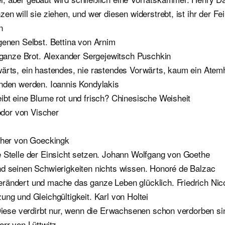
en will sie ziehen, und wer diesen widerstrebt, ist ihr der F
n
genen Selbst. Bettina von Arnim
s ganze Brot. Alexander Sergejewitsch Puschkin
wärts, ein hastendes, nie rastendes Vorwärts, kaum ein Atem
anden werden. Ioannis Kondylakis
ibt eine Blume rot und frisch? Chinesische Weisheit
eodor von Vischer
nther von Goeckingk
e Stelle der Einsicht setzen. Johann Wolfgang von Goethe
nd seinen Schwierigkeiten nichts wissen. Honoré de Balzac
rändert und mache das ganze Leben glücklich. Friedrich Nico
ng und Gleichgültigkeit. Karl von Holtei
. Diese verdirbt nur, wenn die Erwachsenen schon verdorben s
err von Lüttwitz