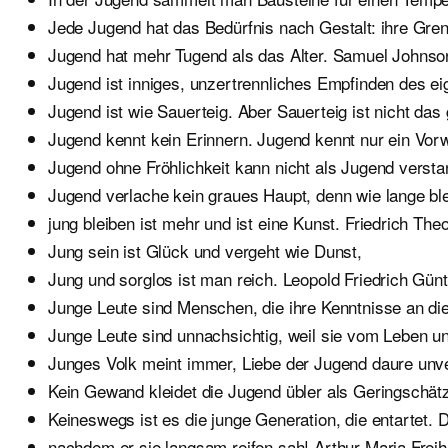
Jede Jugend hat das Bedürfnis nach Gestalt: ihre Grenz
Jugend hat mehr Tugend als das Alter. Samuel Johnso
Jugend ist inniges, unzertrennliches Empfinden des ei
Jugend ist wie Sauerteig. Aber Sauerteig ist nicht da
Jugend kennt kein Erinnern. Jugend kennt nur ein Vor
Jugend ohne Fröhlichkeit kann nicht als Jugend verst
Jugend verlache kein graues Haupt, denn wie lange ble
jung bleiben ist mehr und ist eine Kunst. Friedrich Th
Jung sein ist Glück und vergeht wie Dunst,
Jung und sorglos ist man reich. Leopold Friedrich Gü
Junge Leute sind Menschen, die ihre Kenntnisse an di
Junge Leute sind unnachsichtig, weil sie vom Leben u
Junges Volk meint immer, Liebe der Jugend daure unve
Kein Gewand kleidet die Jugend übler als Geringschätzu
Keineswegs ist es die junge Generation, die entartet
nachdem er sie langsam reifen sah! Arthur Maria Freih