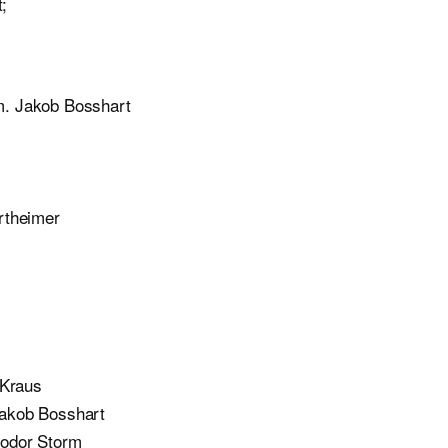
;
m. Jakob Bosshart
rtheimer
 Kraus
Jakob Bosshart
heodor Storm