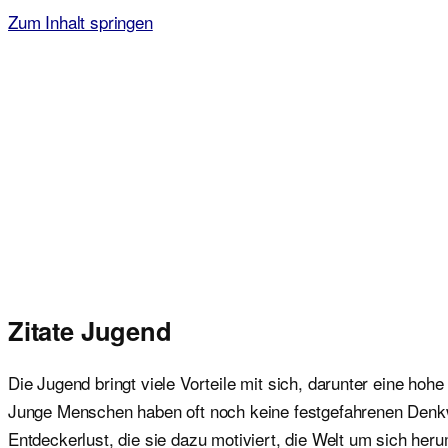
Zum Inhalt springen
Malvorlagen für Kinder
Ausmalbilder einfach und kostenlos als pdf herunterladen
Zitate Jugend
Die Jugend bringt viele Vorteile mit sich, darunter eine ho
Junge Menschen haben oft noch keine festgefahrenen Denkwe
Entdeckerlust, die sie dazu motiviert, die Welt um sich he