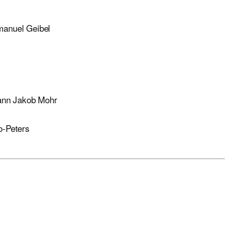
manuel Geibel
hann Jakob Mohr
o-Peters