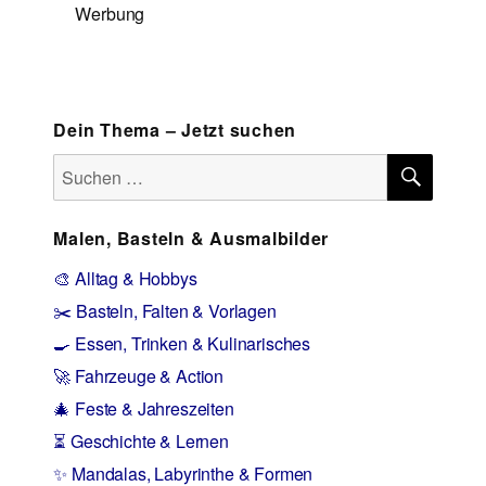
Werbung
Dein Thema – Jetzt suchen
SUCH
Suchen
nach:
Malen, Basteln & Ausmalbilder
🎨 Alltag & Hobbys
✂️ Basteln, Falten & Vorlagen
🍳 Essen, Trinken & Kulinarisches
🚀 Fahrzeuge & Action
🎄 Feste & Jahreszeiten
⏳ Geschichte & Lernen
✨ Mandalas, Labyrinthe & Formen