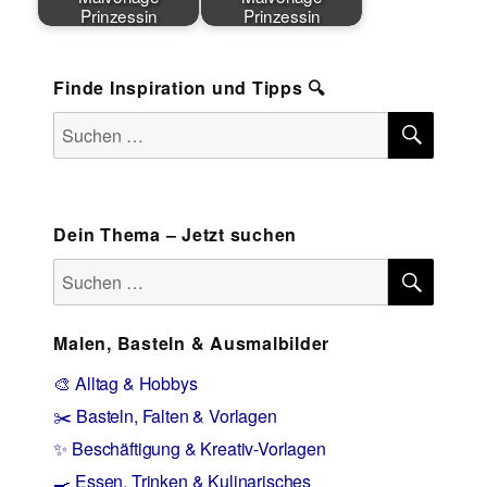
Prinzessin
Prinzessin
Finde Inspiration und Tipps 🔍
SUCH
Suchen
nach:
Dein Thema – Jetzt suchen
SUCH
Suchen
nach:
Malen, Basteln & Ausmalbilder
🎨 Alltag & Hobbys
✂️ Basteln, Falten & Vorlagen
✨ Beschäftigung & Kreativ-Vorlagen
🍳 Essen, Trinken & Kulinarisches