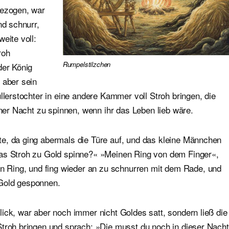
gezogen, war
nd schnurr,
eite voll:
roh
Rumpelstilzchen
der König
 aber sein
llerstochter in eine andere Kammer voll Stroh bringen, die
iner Nacht zu spinnen, wenn ihr das Leben lieb wäre.
e, da ging abermals die Türe auf, und das kleine Männchen
das Stroh zu Gold spinne?« »Meinen Ring von dem Finger«,
Ring, und fing wieder an zu schnurren mit dem Rade, und
 Gold gesponnen.
ick, war aber noch immer nicht Goldes satt, sondern ließ die
Stroh bringen und sprach: »Die musst du noch in dieser Nacht