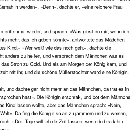
 Gemahlin werden«. »Denn«, dachte er, »eine reichere Frau
 drittenmal wieder, und sprach: »Was gibst du mir, wenn ich
chts mehr, das ich geben könnte«, antwortete das Mädchen.
stes Kind.« »Wer weiß wie das noch geht«, dachte die
icht anders zu helfen, und versprach dem Männchen was es
 das Stroh zu Gold. Und als am Morgen der König kam, und
zeit mit ihr, und die schöne Müllerstochter ward eine Königin.
lt, und dachte gar nicht mehr an das Männchen, da trat es in
rsprochen hast«. Die Königin erschrak, und bot dem Männch
das Kind lassen wollte, aber das Männchen sprach: »Nein,
r Welt«. Da fing die Königin so an zu jammern und zu weinen,
ach: »Drei Tage will ich dir Zeit lassen, wenn du bis dahin
ten.«