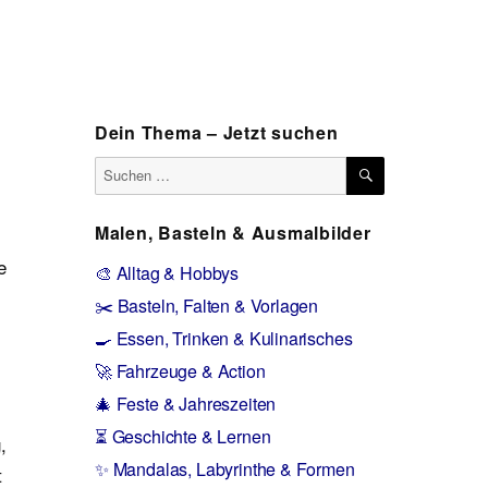
Dein Thema – Jetzt suchen
SUCHEN
Suchen
nach:
Malen, Basteln & Ausmalbilder
e
🎨 Alltag & Hobbys
✂️ Basteln, Falten & Vorlagen
🍳 Essen, Trinken & Kulinarisches
🚀 Fahrzeuge & Action
🎄 Feste & Jahreszeiten
⏳ Geschichte & Lernen
,
✨ Mandalas, Labyrinthe & Formen
t