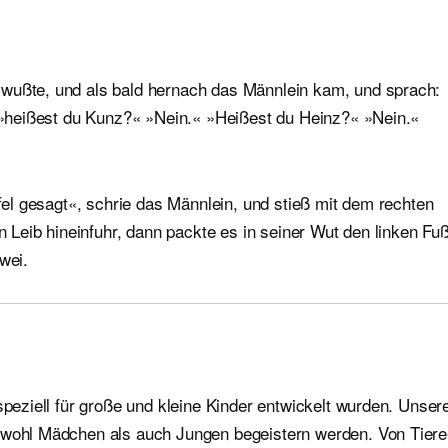
 wußte, und als bald hernach das Männlein kam, und sprach:
t »heißest du Kunz?« »Nein.« »Heißest du Heinz?« »Nein.«
ufel gesagt«, schrie das Männlein, und stieß mit dem rechten
en Leib hineinfuhr, dann packte es in seiner Wut den linken Fu
wei.
speziell für große und kleine Kinder entwickelt wurden. Unser
sowohl Mädchen als auch Jungen begeistern werden. Von Tier