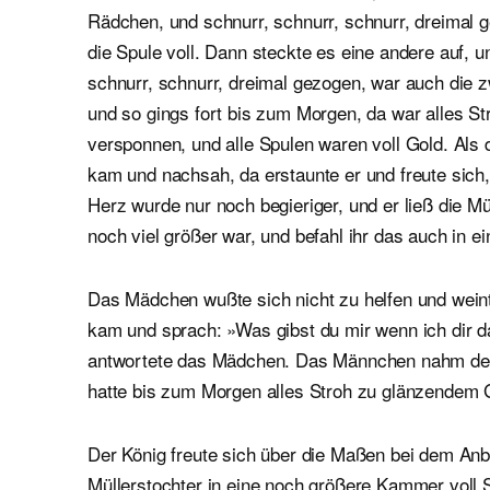
Rädchen, und schnurr, schnurr, schnurr, dreimal 
die Spule voll. Dann steckte es eine andere auf, u
schnurr, schnurr, dreimal gezogen, war auch die zw
und so gings fort bis zum Morgen, da war alles St
versponnen, und alle Spulen waren voll Gold. Als 
kam und nachsah, da erstaunte er und freute sich,
Herz wurde nur noch begieriger, und er ließ die Mü
noch viel größer war, und befahl ihr das auch in e
Das Mädchen wußte sich nicht zu helfen und weint
kam und sprach: »Was gibst du mir wenn ich dir 
antwortete das Mädchen. Das Männchen nahm den 
hatte bis zum Morgen alles Stroh zu glänzendem
Der König freute sich über die Maßen bei dem Anbl
Müllerstochter in eine noch größere Kammer voll 