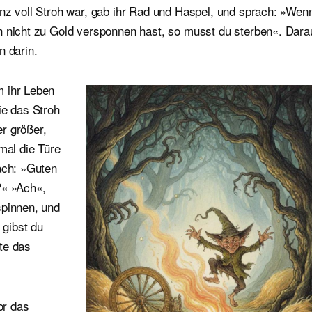
anz voll Stroh war, gab ihr Rad und Haspel, und sprach: »Wen
h nicht zu Gold versponnen hast, so musst du sterben«. Dara
n darin.
m ihr Leben
ie das Stroh
r größer,
mal die Türe
ach: »Guten
?« »Ach«,
spinnen, und
gibst du
te das
or das