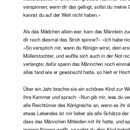
verspinnen; wenn dir das gelingt, sollst du meine
kannst du auf der Welt nicht haben.«
Als das Mädchen allein war, kam das Männlein zum
dir noch diesmal das Stroh spinne?« »Ich habe ni
»So versprich mir, wann du Königin wirst, dein er
Müllerstochter, und wußte sich auch in der Not n
verlangte; dafür spann das Männchen noch einmal
alles fand wie er gewünscht hatte, so hielt er Hoch
Über ein Jahr brachte sie ein schönes Kind zur We
ihre Kammer und sprach: »Nun gib mir, was du ve
alle Reichtümer des Königreichs an, wenn es ihr 
etwas Lebendes ist mir lieber als alle Schätze de
dass das Männchen Mitleiden mit ihr hatte, und spr
meinen Namen weißt, so sollst du dein Kind behal