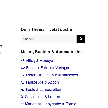
Dein Thema – Jetzt suchen
SUCHEN
Suchen
nach:
es
Malen, Basteln & Ausmalbilder
n
🎨 Alltag & Hobbys
✂️ Basteln, Falten & Vorlagen
🍳 Essen, Trinken & Kulinarisches
🚀 Fahrzeuge & Action
🎄 Feste & Jahreszeiten
⏳ Geschichte & Lernen
✨ Mandalas, Labyrinthe & Formen